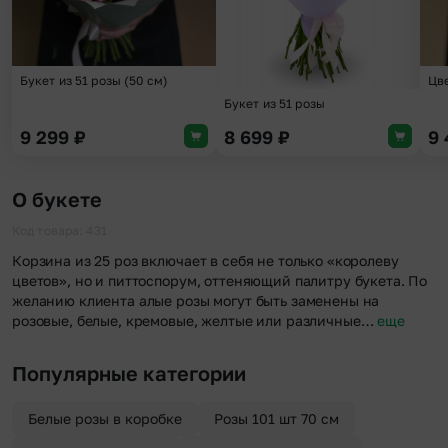
Букет из 51 розы (50 см)
Цве
Букет из 51 розы
9 299
₽
8 699
₽
9
О букете
Код товара: 431
Корзина из 25 роз включает в себя не только «королеву
цветов», но и питтоспорум, оттеняющий палитру букета. По
желанию клиента алые розы могут быть заменены на
розовые, белые, кремовые, желтые или различные…
еще
Популярные категории
Белые розы в коробке
Розы 101 шт 70 см