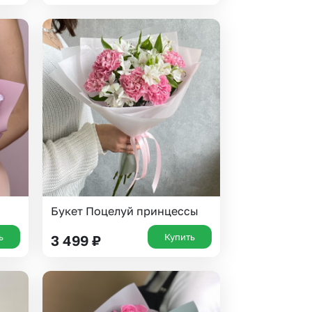
Букет Поцелуй принцессы
ь
Купить
3 499
₽