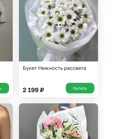
 10000 рублей
Все получатели
рная пятница
Букет Нежность рассвета
ь
Купить
2 199
₽