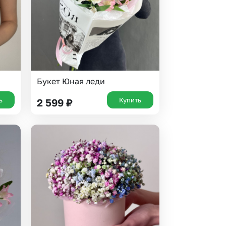
Букет Юная леди
ь
Купить
2 599
₽