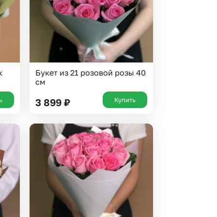
х
Букет из 21 розовой розы 40
см
ь
Купить
3 899
₽