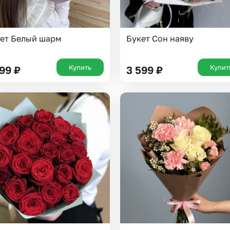
ет Белый шарм
Букет Сон наяву
Купить
Купит
199
₽
3 599
₽