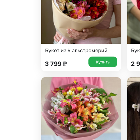
Букет из 9 альстромерий
Бук
Купить
3 799
₽
2 