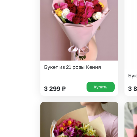
Гвоздики
Статица
Георгины
Суккуленты
Гипсофила
Тюльпаны
Гортензии
Фрезия
Ирисы
Эустома
Букет из 21 розы Кения
Бук
Купить
3 299
₽
3 