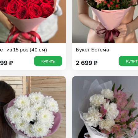
ет из 15 роз (40 см)
Букет Богема
Купить
Купит
999
₽
2 699
₽