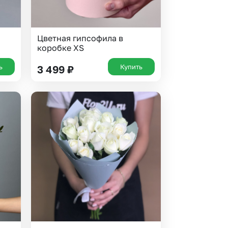
Цветная гипсофила в
коробке XS
ь
Купить
3 499
₽