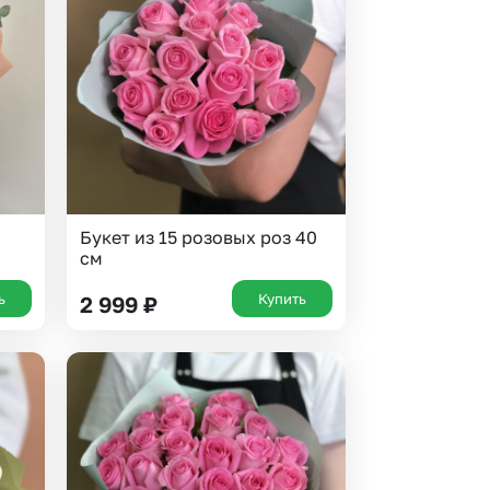
Букет из 15 розовых роз 40
см
ь
Купить
2 999
₽