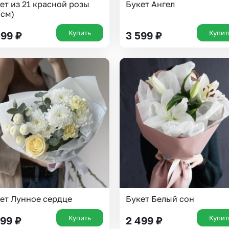
ет из 21 красной розы
Букет Ангел
 см)
Купить
Купит
899
₽
3 599
₽
Выберите город доставки
Или выберите из популярных
ет Лунное сердце
Букет Белый сон
Москва и МО
Санкт-Петербург
Купить
Купит
999
₽
2 499
₽
Нижний Новгород
Самара