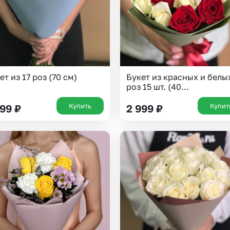
ет из 17 роз (70 см)
Букет из красных и белы
роз 15 шт. (40...
Купить
Купит
799
₽
2 999
₽