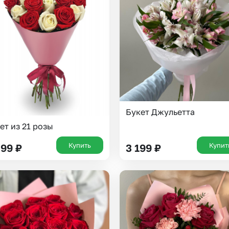
Insta букеты
До
Хиты продаж
Че
Новинки
Все категории
Букет Джульетта
ет из 21 розы
Купить
Купит
899
₽
3 199
₽