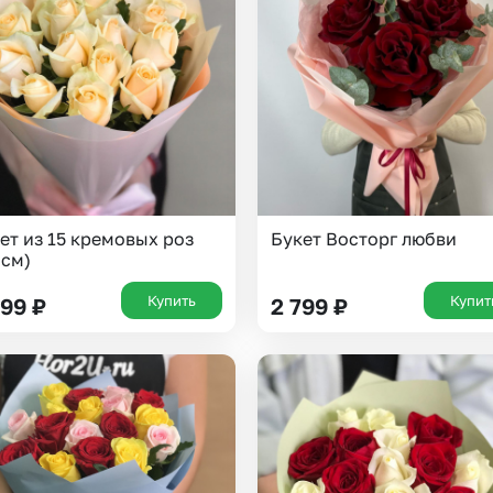
ет из 15 кремовых роз
Букет Восторг любви
 см)
Купить
Купит
999
₽
2 799
₽