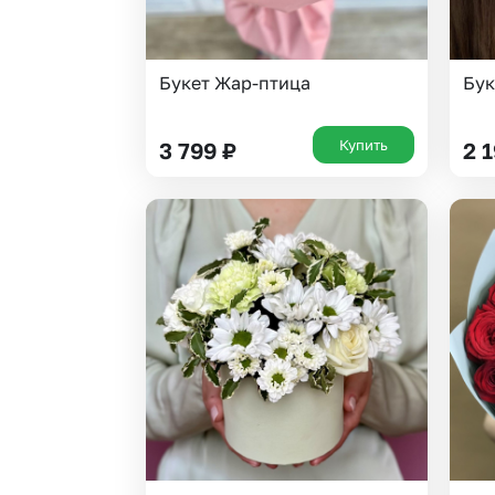
Букет Жар-птица
Бук
Купить
3 799
₽
2 