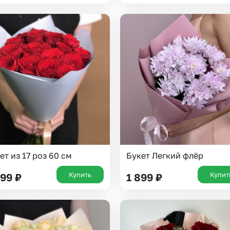
Казань
Уфа
Челябинск
Екатеринбург
Новосибирск
Омск
Волгоград
Воронеж
ет из 17 роз 60 см
Букет Легкий флёр
Купить
Купит
599
₽
1 899
₽