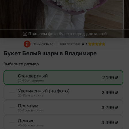
Пришлем фото букета перед доставкой
9132 отзыва
Наш рейтинг
4.7
Букет Белый шарм в Владимире
Выберите размер
Стандартный
2 199
₽
20-30см ширина
Увеличенный (на фото)
2 999
₽
25-35см ширина
Премиум
3 799
₽
35-45см ширина
Делюкс
4 499
₽
45-55см ширина