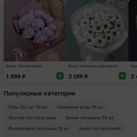
Добавить в избранное
Добави
Букет Легкий флёр
Букет Нежность рассвета
Бу
1 899
₽
2 199
₽
2
Популярные категории
Розы 201 шт 70 см
Кремовые розы 70 см
Желтая кустовая роза
Белые тюльпаны 55 шт
Фиолетовые тюльпаны 15 шт
Букет из гортензий