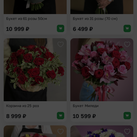
Букет из 61 розы 50см
Букет из 31 розы (70 см)
10 999
₽
6 499
₽
Добавить в избранное
Доба
Корзина из 25 роз
Букет Миледи
8 999
₽
10 599
₽