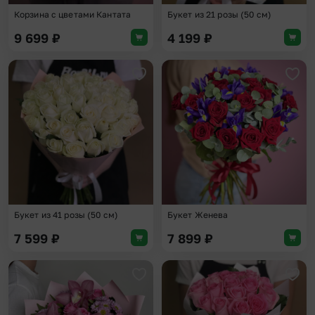
Корзина с цветами Кантата
Букет из 21 розы (50 см)
9 699
₽
4 199
₽
Добавить в избранное
Доба
Букет из 41 розы (50 см)
Букет Женева
7 599
₽
7 899
₽
Добавить в избранное
Доба