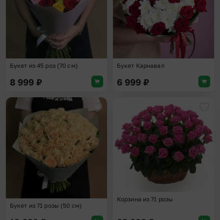
Букет из 45 роз (70 см)
Букет Карнавал
8 999
₽
6 999
₽
Добавить в избранное
Доба
Корзина из 71 розы
Букет из 71 розы (50 см)