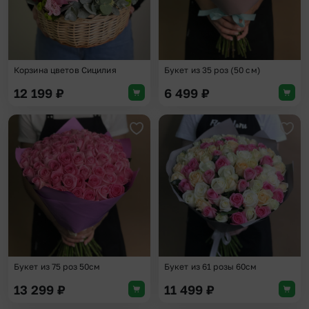
Корзина цветов Сицилия
Букет из 35 роз (50 см)
12 199
₽
6 499
₽
Добавить в избранное
Доба
Букет из 75 роз 50см
Букет из 61 розы 60см
13 299
₽
11 499
₽