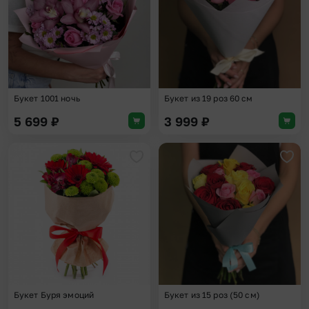
Букет 1001 ночь
Букет из 19 роз 60 см
5 699
₽
3 999
₽
Добавить в избранное
Доба
Букет Буря эмоций
Букет из 15 роз (50 см)