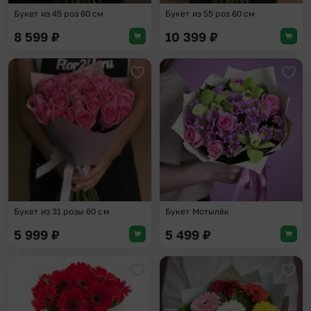
Букет из 45 роз 60 см
Букет из 55 роз 60 см
8 599
₽
10 399
₽
Добавить в избранное
Доба
Букет из 31 розы 60 см
Букет Мотылёк
5 999
₽
5 499
₽
Добавить в избранное
Доба