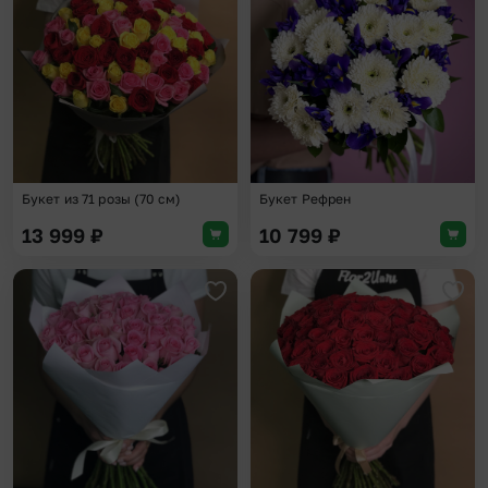
Добавить в избранное
Доба
Букет из 71 розы (70 см)
Букет Рефрен
13 999
₽
10 799
₽
Добавить в избранное
Доба