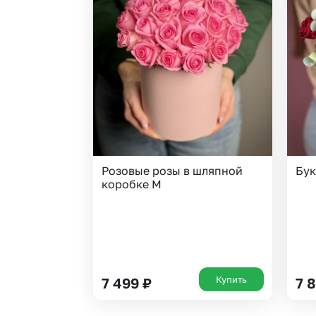
Розовые розы в шляпной
Бук
коробке M
Купить
7 499
₽
7 