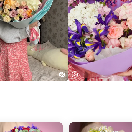
Выберите город доставки
Или выберите из популярных
Москва и МО
Санкт-Петербург
Нижний Новгород
Самара
Казань
Уфа
Челябинск
Екатеринбург
Новосибирск
Омск
Волгоград
Воронеж