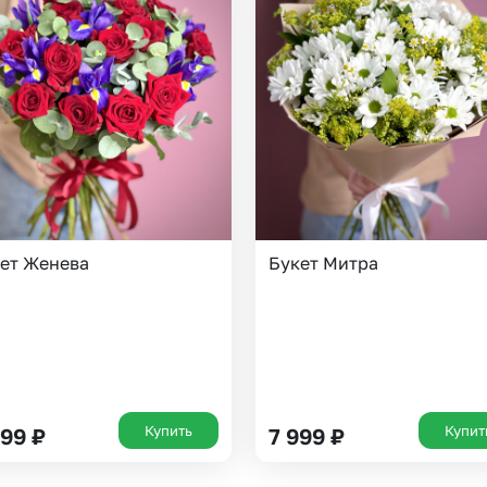
ет Женева
Букет Митра
Купить
Купит
899
₽
7 999
₽