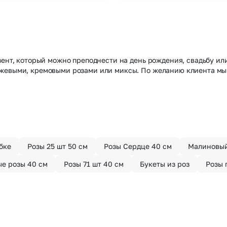
зент, который можно преподнести на день рождения, свадьбу и
нжевыми, кремовыми розами или миксы. По желанию клиента м
бке
Розы 25 шт 50 см
Розы Сердце 40 см
Малиновый
е розы 40 см
Розы 71 шт 40 см
Букеты из роз
Розы 