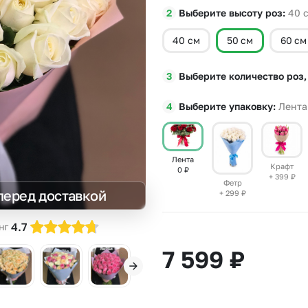
Выберите высоту роз
40
Insta букеты
До
Хиты продаж
Че
40 см
50 см
60 см
Новинки
Все категории
Выберите количество роз,
Выберите упаковку
Лента
Лента
Крафт
0
₽
+ 399
₽
Фетр
перед доставкой
+ 299
₽
4.7
нг
7 599
₽