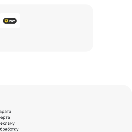
врата
ферта
рекламу
обработку