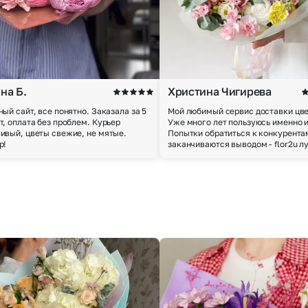
на Б.
Христина Чигирева
ный сайт, все понятно. Заказала за 5
Мой любимый сервис доставки цве
т, оплата без проблем. Курьер
Уже много лет пользуюсь именно 
ивый, цветы свежие, не мятые.
Попытки обратиться к конкурента
р!
заканчиваются выводом - flor2u л