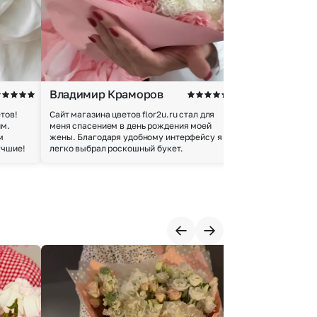
Владимир Краморов
Андрей Б.
тов!
Сайт магазина цветов flor2u.ru стал для
Покупкой остался
им.
меня спасением в день рождения моей
доставки осущес
м
жены. Благодаря удобному интерфейсу я
качество цветов 
учшие!
легко выбрал роскошный букет.
добросовестно.