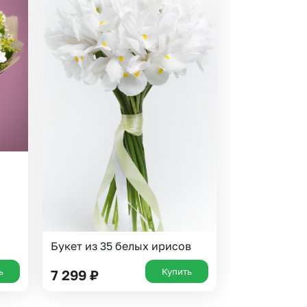
Букет из 35 белых ирисов
ь
Купить
7 299
₽