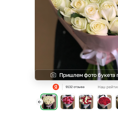
Гвоздики
Статица
Георгины
Суккуленты
Гипсофила
Тюльпаны
Гортензии
Фрезия
Ирисы
Эустома
Пришлем фото букета 
Наш рейти
9132 отзыва