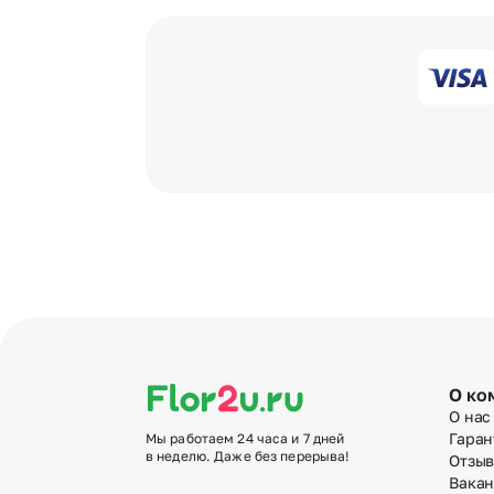
О ко
О нас
Гаран
Мы работаем 24 часа и 7 дней
в неделю. Даже без перерыва!
Отзы
Вака