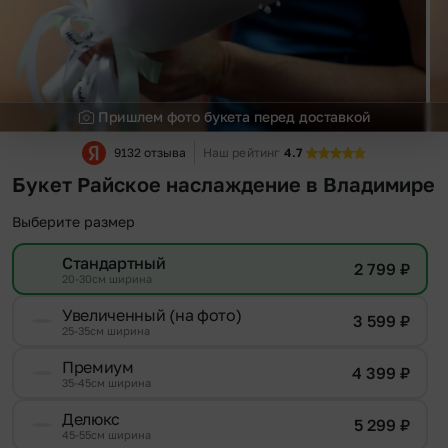
Пришлем фото букета перед доставкой
9132 отзыва
Наш рейтинг
4.7
Букет Райское наслаждение в Владимире
Выберите размер
Стандартный
2 799
₽
20-30см ширина
Увеличенный (на фото)
3 599
₽
25-35см ширина
Премиум
4 399
₽
35-45см ширина
Делюкс
5 299
₽
45-55см ширина